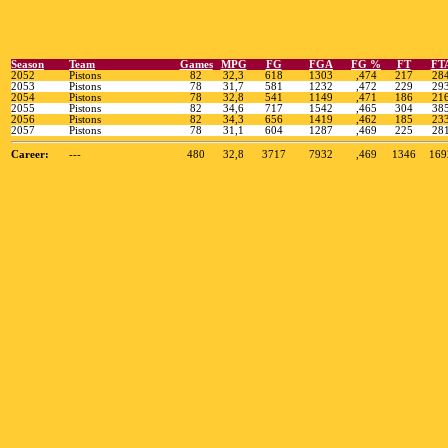
Season
Team
Games
MPG
FG
FGA
FG %
FT
FT
2052
Pistons
82
32,3
618
1303
,474
217
28
2053
Pistons
78
31,7
581
1232
,472
229
29
2054
Pistons
78
32,8
541
1149
,471
186
21
2055
Pistons
82
34,6
717
1542
,465
304
38
2056
Pistons
82
34,3
656
1419
,462
185
23
2057
Pistons
78
31,1
604
1287
,469
225
28
Career:
---
480
32,8
3717
7932
,469
1346
169